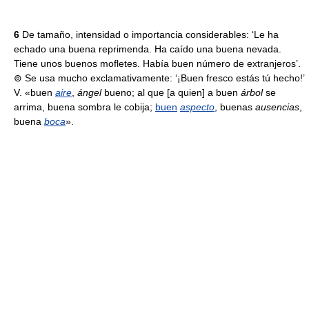
6
De tamaño, intensidad o importancia considerables: ‘Le ha
echado una buena reprimenda. Ha caído una buena nevada.
Tiene unos buenos mofletes. Había buen número de extranjeros’.
⊚ Se usa mucho exclamativamente: ‘¡Buen fresco estás tú hecho!’
V. «buen
aire
,
ángel
bueno; al que [a quien] a buen
árbol
se
arrima, buena sombra le cobija;
buen
aspecto
, buenas
ausencias
,
buena
boca
».