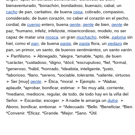
bienaventurado, *bonachón, bondadoso, buenazo, cabal, un
cacho
de pan, caritativo, de buena
cepa
, cobrado, compasivo,
considerado, de buen
corazón
, no caber el
corazón
en el pecho,
cordial, de
cuerpo
entero, buena
gente
,
gente
de bien,
gente
de
paz, *humano, infeliz, infelizote, misericordioso, modelo, no ser
capaz de matar una
mosca
, un gran
muchacho
, noble,
paloma
sin
hiel, como el
pan
, de buena
pasta
, de
pasta
flora, un
pedazo
de
pan, un primor, un santo, de buenos
sentimientos
, un santo
varón
.
➢ Panfilismo. ➢ Abnegado, *alegre, *amable, *apto, de buen
*carácter, *cuidadoso, *digno, *dócil, *escrupuloso, *fiel, *formal,
*generoso, *hábil, *honrado, *idealista, inteligente, *justo,
*laborioso, *llano, *sereno, *sociable, tolerante, *valiente, virtuoso.
➢ Ser [muy]
gente
. ➢ Ética, *moral. ➢ Ejemplo. ➢ *Alabar,
aplaudir, *aprobar, bonificar, estimar. ➢ No muy
allá
, corriente,
*mediano, mediocre, regular, de todo, de todo hay en la
viña
del
Señor. ➢ Escardar, escoger. ➢ A nadie le amarga un
dulce
. ➢
Abono, bonificar, embonar. ➢ *Adecuado. *Bello. *Beneficiar. *Bien.
*Convenir. *Eficaz. *Grande. *Mejor. *Sano. *Útil.