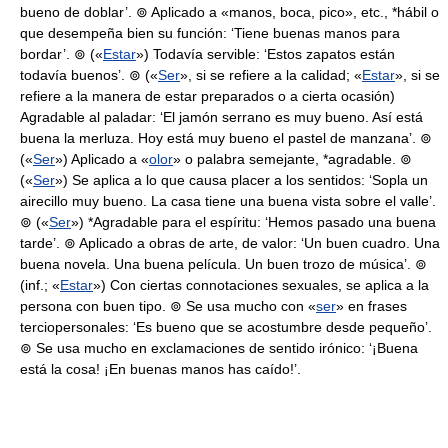
bueno de doblar’. ⊚ Aplicado a «manos, boca, pico», etc., *hábil o
que desempeña bien su función: ‘Tiene buenas manos para
bordar’. ⊚ («
Estar
») Todavía servible: ‘Estos zapatos están
todavía buenos’. ⊚ («
Ser
», si se refiere a la calidad; «
Estar
», si se
refiere a la manera de estar preparados o a cierta ocasión)
Agradable al paladar: ‘El jamón serrano es muy bueno. Así está
buena la merluza. Hoy está muy bueno el pastel de manzana’. ⊚
(«
Ser
») Aplicado a «
olor
» o palabra semejante, *agradable. ⊚
(«
Ser
») Se aplica a lo que causa placer a los sentidos: ‘Sopla un
airecillo muy bueno. La casa tiene una buena vista sobre el valle’.
⊚ («
Ser
») *Agradable para el espíritu: ‘Hemos pasado una buena
tarde’. ⊚ Aplicado a obras de arte, de valor: ‘Un buen cuadro. Una
buena novela. Una buena película. Un buen trozo de música’. ⊚
(inf.; «
Estar
») Con ciertas connotaciones sexuales, se aplica a la
persona con buen tipo. ⊚ Se usa mucho con «
ser
» en frases
terciopersonales: ‘Es bueno que se acostumbre desde pequeño’.
⊚ Se usa mucho en exclamaciones de sentido irónico: ‘¡Buena
está la cosa! ¡En buenas manos has caído!’.