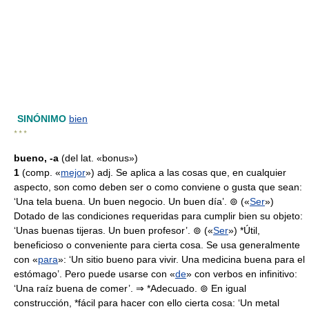
SINÓNIMO
bien
* * *
bueno, -a
(del lat. «bonus»)
1
(comp. «
mejor
») adj. Se aplica a las cosas que, en cualquier
aspecto, son como deben ser o como conviene o gusta que sean:
‘Una tela buena. Un buen negocio. Un buen día’. ⊚ («
Ser
»)
Dotado de las condiciones requeridas para cumplir bien su objeto:
‘Unas buenas tijeras. Un buen profesor’. ⊚ («
Ser
») *Útil,
beneficioso o conveniente para cierta cosa. Se usa generalmente
con «
para
»: ‘Un sitio bueno para vivir. Una medicina buena para el
estómago’. Pero puede usarse con «
de
» con verbos en infinitivo:
‘Una raíz buena de comer’. ⇒ *Adecuado. ⊚ En igual
construcción, *fácil para hacer con ello cierta cosa: ‘Un metal