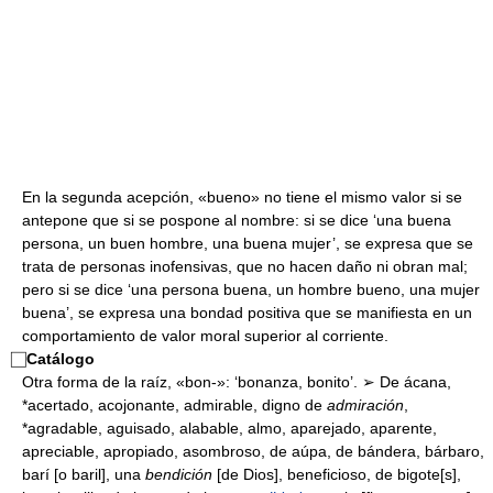
En la segunda acepción, «bueno» no tiene el mismo valor si se
antepone que si se pospone al nombre: si se dice ‘una buena
persona, un buen hombre, una buena mujer’, se expresa que se
trata de personas inofensivas, que no hacen daño ni obran mal;
pero si se dice ‘una persona buena, un hombre bueno, una mujer
buena’, se expresa una bondad positiva que se manifiesta en un
comportamiento de valor moral superior al corriente.
⃞
Catálogo
Otra forma de la raíz, «bon-»: ‘bonanza, bonito’. ➢ De ácana,
*acertado, acojonante, admirable, digno de
admiración
,
*agradable, aguisado, alabable, almo, aparejado, aparente,
apreciable, apropiado, asombroso, de aúpa, de bándera, bárbaro,
barí [o baril], una
bendición
[de Dios], beneficioso, de bigote[s],