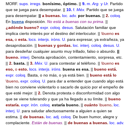
MORF.
sups. irregs.
bonísimo, óptimo.
||
9.
m.
Arg.
y
Ur.
Partido
que se juega para desempatar. ||
10.
f.
Méx.
Partido que se juega
para desempatar.
||
a buenas.
loc. adv.
por buenas.
||
2.
coloq.
En
buena
disposición.
No está a buenas con su prima.
||
¿adónde bueno?
expr.
coloq.
desus.
Salutación familiar que
implica cierto interés por el destino del interlocutor. ||
\bueno
es
esa,
o
esta.
locs. interjs.
iróns.
U.
para expresar, ya extrañeza, ya
desaprobación. ||
buenas y gordas.
loc. interj.
coloq.
desus.
U.
para desdeñar cualquier asunto muy trillado, falso o absurdo.
||
bueno.
interj.
Denota aprobación, contentamiento, sorpresa, etc.
||
2.
basta.
||
3.
Méx.
U.
para contestar al teléfono. ||
\bueno
es
eso,
o
esto.
locs. interjs.
iróns.
buena es esa.
||
bueno está.
expr.
coloq.
Basta, o no más, o ya está bien. ||
bueno está lo
\bueno
.
expr.
coloq.
U.
para dar a entender que cuando algo está
bien no conviene violentarlo o sacarlo de quicio por el empeño de
que esté mejor. ||
2.
Denota protesta o disconformidad con algo
que se viene tolerando y que ya ha llegado a su límite. ||
bueno
estaría.
expr.
irón.
coloq.
estaría bueno.
||
cuánto
\bueno
.
loc.
interj.
U.
para saludar afectuosamente a alguien a quien se
estima. ||
de buenas.
loc. adj.
coloq.
De buen humor, alegre y
complaciente.
Están de buenas.
||
de buenas a buenas.
loc. adv.