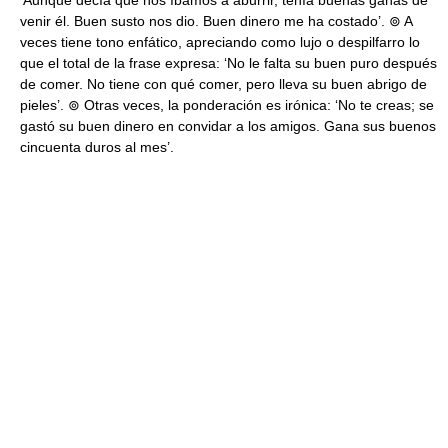
‘Aunque decía que nos íbamos a aburrir, tenía buenas ganas de
venir él. Buen susto nos dio. Buen dinero me ha costado’. ⊚ A
veces tiene tono enfático, apreciando como lujo o despilfarro lo
que el total de la frase expresa: ‘No le falta su buen puro después
de comer. No tiene con qué comer, pero lleva su buen abrigo de
pieles’. ⊚ Otras veces, la ponderación es irónica: ‘No te creas; se
gastó su buen dinero en convidar a los amigos. Gana sus buenos
cincuenta duros al mes’.