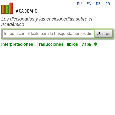
RU
EN
DE
FR
es-academic.com
Los diccionarios y las enciclopedias sobre el
Académico
¡Buscar!
interpretaciones
Traducciones
libros
Игры ⚽