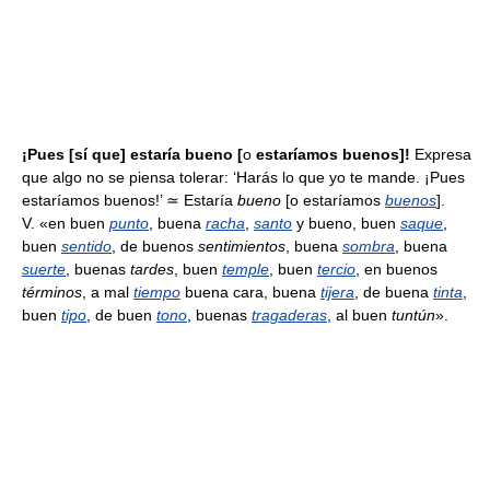
¡Pues [sí que] estaría bueno [
o
estaríamos buenos]!
Expresa
que algo no se piensa tolerar: ‘Harás lo que yo te mande. ¡Pues
estaríamos buenos!’ ≃ Estaría
bueno
[o estaríamos
buenos
].
V. «en buen
punto
, buena
racha
,
santo
y bueno, buen
saque
,
buen
sentido
, de buenos
sentimientos
, buena
sombra
, buena
suerte
, buenas
tardes
, buen
temple
, buen
tercio
, en buenos
términos
, a mal
tiempo
buena cara, buena
tijera
, de buena
tinta
,
buen
tipo
, de buen
tono
, buenas
tragaderas
, al buen
tuntún
».