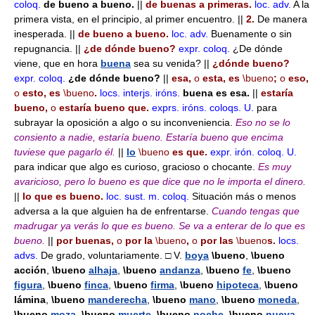
coloq.
de bueno a bueno.
||
de buenas a primeras.
loc. adv.
A la
primera vista, en el principio, al primer encuentro. ||
2.
De manera
inesperada. ||
de bueno a bueno.
loc. adv.
Buenamente o sin
repugnancia. ||
¿de dónde bueno?
expr.
coloq.
¿De dónde
viene, que en hora
buena
sea su venida? ||
¿dónde bueno?
expr.
coloq.
¿de dónde bueno?
||
esa,
o
esta, es
\bueno
;
o
eso,
o
esto, es
\bueno
.
locs. interjs.
iróns.
buena es esa.
||
estaría
bueno,
o
estaría bueno que.
exprs.
iróns.
coloqs.
U.
para
subrayar la oposición a algo o su inconveniencia.
Eso no se lo
consiento a nadie, estaría bueno.
Estaría bueno que encima
tuviese que pagarlo él.
||
lo
\bueno
es que.
expr.
irón.
coloq.
U.
para indicar que algo es curioso, gracioso o chocante.
Es muy
avaricioso, pero lo bueno es que dice que no le importa el dinero.
||
lo que es bueno.
loc. sust. m.
coloq.
Situación más o menos
adversa a la que alguien ha de enfrentarse.
Cuando tengas que
madrugar ya verás lo que es bueno.
Se va a enterar de lo que es
bueno.
||
por buenas,
o
por la
\bueno
,
o
por las
\bueno
s.
locs.
advs.
De grado, voluntariamente. □ V.
boya
\bueno
,
\bueno
acción
,
\bueno
alhaja
,
\bueno
andanza
,
\bueno
fe
,
\bueno
figura
,
\bueno
finca
,
\bueno
firma
,
\bueno
hipoteca
,
\bueno
lámina
,
\bueno
manderecha
,
\bueno
mano
,
\bueno
moneda
,
\bueno
moza
,
\bueno
muerte
,
\bueno
noche
,
\bueno
nueva
,