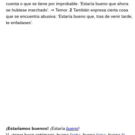
cuenta o que se tiene por improbable: ‘Estaría bueno que ahora
se hubiese marchado’. ⇒ Temor.
2
También expresa cierta cosa
que se encuentra abusiva: ‘Estaría bueno que, tras de venir tarde,
te enfadases’.
¡Estaríamos buenos!
¡Estaría
bueno
!
V. «tener buen
estómago
, buena
facha
, buena
fama
, buena
fe
,