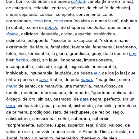
bon, bonillo, de buten, de buena
calidad
, canela [fina o en rama],
de categoría, celestial, certero, chévere, de chipé [o de chipén],
chupi, cojonudo, colosal, completo, conveniente, como
corresponde,
cosa
fina,
cosa
rara [no vista o nunca vista], dabuten
[o dabuti], como es
debido
, de chuparse los
dedos
, que es una
delicia
, delicioso, deseable, divino, especial, espléndido,
estimable, estupendo, *excelente, excepcional, *extraordinario,
extremado, de fábula, fantástico, favorable, fenomenal, fenómeno,
fetén, fino, formidable, la gloria, grandioso, guay, de lo que no
hay
,
bien
hecho
, ideal, sin igual, imponente, impresionante,
incomparable, indicado, inigual, inigualable, inmejorable,
inolvidable, insuperable, laudable, de buena
ley
, de los [o las] que
entran pocos en
libra
, loable, de puta
madre
, *magnífico, como
mano
de santo, de maravilla, una maravilla, maravilloso, de
mérito, meritorio, morrocotudo, de muerte, *oportuno, óptimo, de
órdago, de oro, sin par, pasmoso, de
pata
negra, perfecto, sin un
pero
, pintiparado, pipa, piramidal, pistonudo, plausible, portentoso,
de primera, prodigioso, raro, de rechupete, de recibo, regio,
satisfactorio, sensacional, señor, soberano, soberbio,
*sorprendente, sublime, súper, superior, teta, único, valioso, de
valor, de vicio, no visto, nunca visto. ➢ Alma de Dios, altruista, un
ángel, *apto, un bendito, benemérito, *benévolo, de bien,