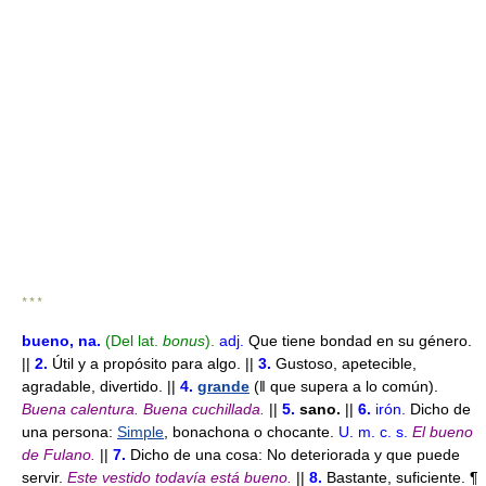
* * *
bueno
, na
.
(Del lat.
bonus
).
adj.
Que tiene bondad en su género.
||
2.
Útil y a propósito para algo. ||
3.
Gustoso, apetecible,
agradable, divertido. ||
4.
grande
(ǁ que supera a lo común).
Buena calentura.
Buena cuchillada.
||
5.
sano.
||
6.
irón.
Dicho de
una persona:
Simple
, bonachona o chocante.
U. m. c. s.
El bueno
de Fulano.
||
7.
Dicho de una cosa: No deteriorada y que puede
servir.
Este vestido todavía está bueno.
||
8.
Bastante, suficiente. ¶