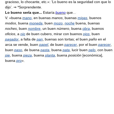
gracioso, lo chocante, etc.»: ‘Lo bueno es la seguridad con que lo
dijo’. ⇒ *Sorprendente.
Lo bueno sería que...
Estaría
bueno
que...
V. «buena
mano
, en buenas
manos
, buenas
migas
, buenos
modos
, buena
moneda
, buen
mozo
,
noche
buena, buenas
noches
, buen
nombre
, un buen
número
, buena
obra
, buenos
oficios
, a
ojo
de buen cubero, mirar con buenos
ojos
, buen
pagador
, a falta de
pan
, buenas son tortas; el buen
paño
en el
arca se vende, buen
papel
, de buen
parecer
, por el buen
parecer
,
buen
paso
, de buena
pasta
, buena
pata
, lucir buen
pelo
, con buen
pie
, buena
pieza
, buena
planta
, buena
posición
[económica],
buena
pro
».